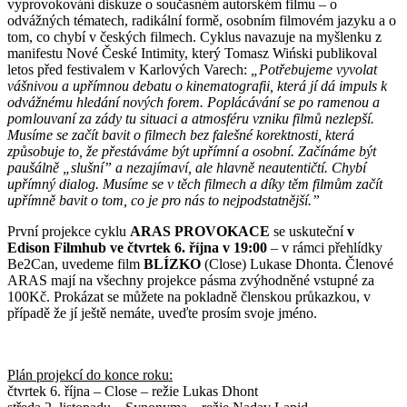
vyprovokování diskuze o současném autorském filmu – o
odvážných tématech, radikální formě, osobním filmovém jazyku a o
tom, co chybí v českých filmech. Cyklus navazuje na myšlenku z
manifestu Nové České Intimity, který Tomasz Wiński publikoval
letos před festivalem v Karlových Varech:
„Potřebujeme vyvolat
vášnivou a upřímnou debatu o kinematografii, která jí dá impuls k
odvážnému hledání nových forem. Poplácávání se po ramenou a
pomlouvaní za zády tu situaci a atmosféru vzniku filmů nezlepší.
Musíme se začít bavit o filmech bez falešné korektnosti, která
způsobuje to, že přestáváme být upřímní a osobní. Začínáme být
paušálně „slušní” a nezajímaví, ale hlavně neautentičtí. Chybí
upřímný dialog. Musíme se v těch filmech a díky těm filmům začít
upřímně bavit o tom, co je pro nás to nejpodstatnější.”
První projekce cyklu
ARAS PROVOKACE
se uskuteční
v
Edison Filmhub
ve čtvrtek 6. října v 19:00
– v rámci přehlídky
Be2Can, uvedeme film
BLÍZKO
(Close) Lukase Dhonta. Členové
ARAS mají na všechny projekce pásma zvýhodněné vstupné za
100Kč. Prokázat se můžete na pokladně členskou průkazkou, v
případě že jí ještě nemáte, uveďte prosím svoje jméno.
Plán projekcí do konce roku:
čtvrtek 6. října – Close – režie Lukas Dhont