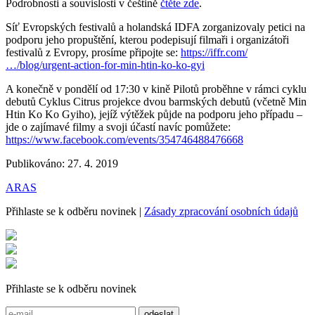
Podrobnosti a souvislosti v češtině
čtěte zde
.
Síť Evropských festivalů a holandská IDFA zorganizovaly petici na
podporu jeho propuštění, kterou podepisují filmaři i organizátoři
festivalů z Evropy, prosíme připojte se:
https://iffr.com/
…/blog/urgent-action-for-min-htin-ko-ko
-gyi
A konečně v pondělí od 17:30 v kině Pilotů proběhne v rámci cyklu
debutů Cyklus Citrus projekce dvou barmských debutů (včetně Min
Htin Ko Ko Gyiho), jejíž výtěžek půjde na podporu jeho případu –
jde o zajímavé filmy a svoji účastí navíc pomůžete:
https://www.facebook.com/events/354746488476668
Publikováno: 27. 4. 2019
ARAS
Přihlaste se k odběru novinek
|
Zásady zpracování osobních údajů
Přihlaste se k odběru novinek