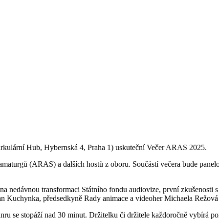
rkulární Hub, Hybernská 4, Praha 1) uskuteční Večer ARAS 2025.
dramaturgů (ARAS) a dalších hostů z oboru. Součástí večera bude panelo
na nedávnou transformaci Státního fondu audiovize, první zkušenosti
lan Kuchynka, předsedkyně Rady animace a videoher Michaela Režová 
nru se stopáží nad 30 minut. Držitelku či držitele každoročně vybírá 