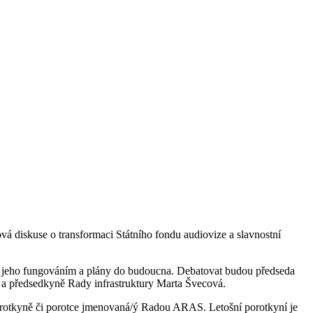
vá diskuse o transformaci Státního fondu audiovize a slavnostní
 s jeho fungováním a plány do budoucna. Debatovat budou předseda
a předsedkyně Rady infrastruktury Marta Švecová.
porotkyně či porotce jmenovaná/ý Radou ARAS. Letošní porotkyní je