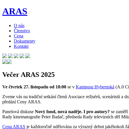
ARAS
O nás
Členstvo
Cena
Dokumenty
Kontakt
Večer ARAS 2025
Ve čtvrtek 27. listopadu od 18:00
se v
Kampusu Hybernská
(A.0 Ci
Zveme vás na tradiční setkání členů Asociace režisérů, scenáristů a 
předání Ceny ARAS.
Panelová diskuse
Nový fond, nová naděje. I pro autory?
se zaměří 
Rady kinematografie Peter Badač, předseda Rady televizních děl Mi
Cena ARAS
je každoročně udělována za výrazný debut jakéhokoli žá