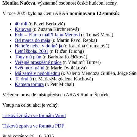
Monika Načeva
, významná osobnost české hudební scény.
V roce 2025 bylo na Cenu ARAS
nominováno 12 snímků
:
40 rolí
(r. Pavel Berkovič)
Karavan
(r. Zuzana Kirchnerová)
Echt – Film o malíři Janu Mertovi
(r. Tomáš Merta)
Od marca do mája
(r. Martin Pavol Repka)
Nahoře nebe, v dolině já
(r. Katarína Gramatová)
Letní škola, 2001
(r. Dužan Duong)
Tony má plán
(r. Barbora Kočičková)
Veřejně prospěšné práce
(r. Vladimír Turner)
Svět mezi námi
(r. Marie Dvořáková)
Má země v nedohlednu
(r. Valerio Mendoza Guillén, Jorge Sá
Ta druhá
(r. Marie-Magdalena Kochová)
Kamera tortura
(r. Petr Michal)
Večerem provede místopředseda ARAS Radim Špaček.
Vstup na celou akci je volný.
Tisková zpráva ve formátu Word
Tisková zpráva ve formátu PDF
Publikováno: 26. 10. 2025